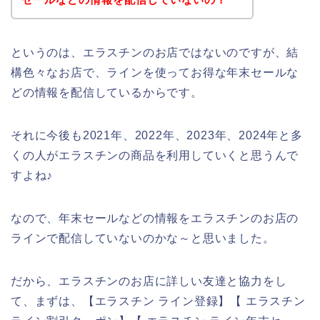
というのは、エラスチンのお店ではないのですが、結
構色々なお店で、ラインを使ってお得な年末セールな
どの情報を配信しているからです。
それに今後も2021年、2022年、2023年、2024年と多
くの人がエラスチンの商品を利用していくと思うんで
すよね♪
なので、年末セールなどの情報をエラスチンのお店の
ラインで配信していないのかな～と思いました。
だから、エラスチンのお店に詳しい友達と協力をし
て、まずは、【エラスチン ライン登録】【 エラスチン