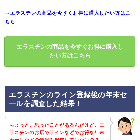
⇒
エラスチンの商品を今すぐお得に購入したい方はこ
ちら
エラスチンの商品を今すぐお得に購入し
たい方はこちら
エラスチンのライン登録後の年末セ
ールを調査した結果！
ちょっと、思ったことがあるんだけど、エ
ラスチンのお店でラインなどでお得な年末
セールなどの情報を配信していないの？