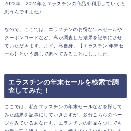
2023年、2024年とエラスチンの商品を利用していくと
思うんですよね♪
なので、ここでは、エラスチンのお得な年末セールや
クーポンコードなど、私が調査した結果を記事にさせ
ていただきます。まず、私自身、【エラスチン 年末セ
ール】という感じで調べてみることにしました。
エラスチンの年末セールを検索で調
査してみた！
ここでは、私がエラスチンの年末セールなどを探して
みた結果を記事にしていきますが、多分こちらのペー
ジをみているあなたも、エラスチンの商品を少しでも