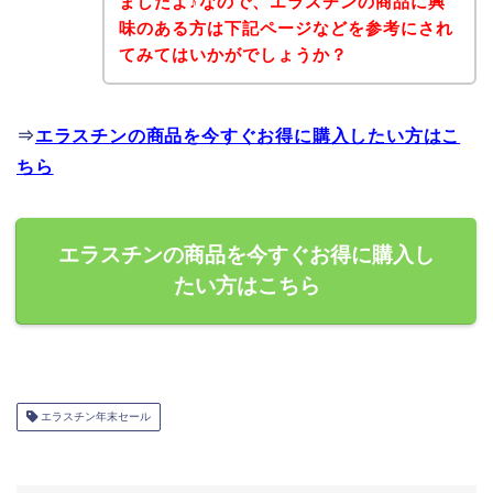
ましたよ♪なので、エラスチンの商品に興
味のある方は下記ページなどを参考にされ
てみてはいかがでしょうか？
⇒
エラスチンの商品を今すぐお得に購入したい方はこ
ちら
エラスチンの商品を今すぐお得に購入し
たい方はこちら
エラスチン年末セール