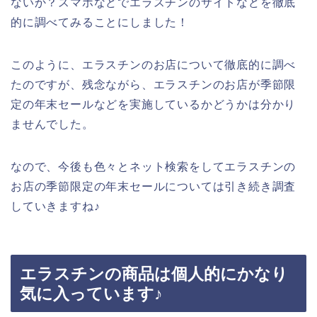
ないか？スマホなどでエラスチンのサイトなどを徹底
的に調べてみることにしました！
このように、エラスチンのお店について徹底的に調べ
たのですが、残念ながら、エラスチンのお店が季節限
定の年末セールなどを実施しているかどうかは分かり
ませんでした。
なので、今後も色々とネット検索をしてエラスチンの
お店の季節限定の年末セールについては引き続き調査
していきますね♪
エラスチンの商品は個人的にかなり
気に入っています♪