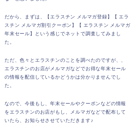
だから、まずは、【エラスチン メルマガ登録】【 エラ
スチン メルマガ割引クーポン】【 エラスチン メルマガ
年末セール】という感じでネットで調査してみまし
た。
ただ、色々とエラスチンのことを調べたのですが、、
エラスチンのお店がメルマガなどでお得な年末セール
の情報を配信しているかどうかは分かりませんでし
た。
なので、今後もし、年末セールやクーポンなどの情報
をエラスチンのお店がもし、メルマガなどで配布して
いたら、お知らせさせていただきます♪