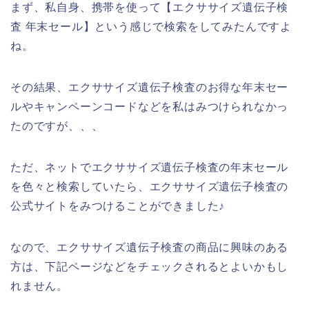
まず、私自身、携帯を使って【エクササイズ遺伝子検
査 年末セール】という感じで検索をしてみたんですよ
ね。
その結果、エクササイズ遺伝子検査のお得な年末セー
ルやキャンペーンコードなどを私はみつけられなかっ
たのですが、、、
ただ、ネットでエクササイズ遺伝子検査の年末セール
を色々と検索していたら、エクササイズ遺伝子検査の
公式サイトをみつけることができました♪
なので、エクササイズ遺伝子検査の商品に興味のある
方は、下記ページなどをチェックされるとよいかもし
れません。