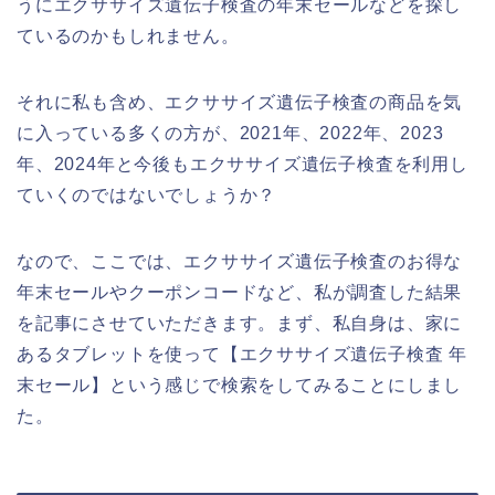
うにエクササイズ遺伝子検査の年末セールなどを探し
ているのかもしれません。
それに私も含め、エクササイズ遺伝子検査の商品を気
に入っている多くの方が、2021年、2022年、2023
年、2024年と今後もエクササイズ遺伝子検査を利用し
ていくのではないでしょうか？
なので、ここでは、エクササイズ遺伝子検査のお得な
年末セールやクーポンコードなど、私が調査した結果
を記事にさせていただきます。まず、私自身は、家に
あるタブレットを使って【エクササイズ遺伝子検査 年
末セール】という感じで検索をしてみることにしまし
た。