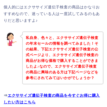
個人的にはエクササイズ遺伝子検査の商品はかなりお
すすめなので、迷っている人は一度試してみるのもあ
りだと思いますよ♪
私自身、色々と、エクササイズ遺伝子検査
の年末セールの情報を調べてみました！そ
の結果、下記エクササイズ遺伝子検査の公
式ページより、エクササイズ遺伝子検査の
商品がお得な価格で購入することができま
したよ♪なので、エクササイズ遺伝子検査
の商品に興味のある方は下記ページなどを
参考にされてみてはいかがでしょうか？
⇒
エクササイズ遺伝子検査の商品を今すぐお得に購入
したい方はこちら