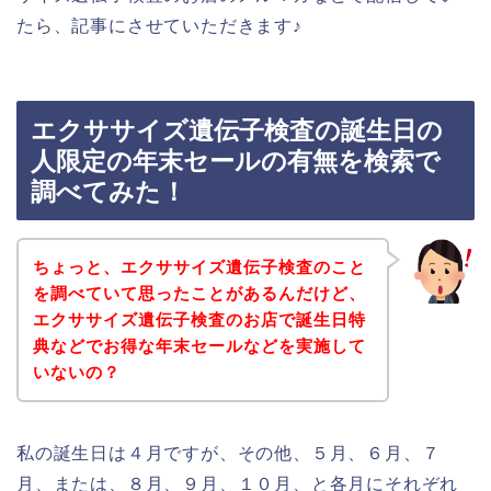
たら、記事にさせていただきます♪
エクササイズ遺伝子検査の誕生日の
人限定の年末セールの有無を検索で
調べてみた！
ちょっと、エクササイズ遺伝子検査のこと
を調べていて思ったことがあるんだけど、
エクササイズ遺伝子検査のお店で誕生日特
典などでお得な年末セールなどを実施して
いないの？
私の誕生日は４月ですが、その他、５月、６月、７
月、または、８月、９月、１０月、と各月にそれぞれ