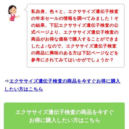
私自身、色々と、エクササイズ遺伝子検査
の年末セールの情報を調べてみました！そ
の結果、下記エクササイズ遺伝子検査の公
式ページより、エクササイズ遺伝子検査の
商品がお得な価格で購入することができま
したよ♪なので、エクササイズ遺伝子検査
の商品に興味のある方は下記ページなどを
参考にされてみてはいかがでしょうか？
⇒
エクササイズ遺伝子検査の商品を今すぐお得に購入
したい方はこちら
エクササイズ遺伝子検査の商品を今すぐ
お得に購入したい方はこちら