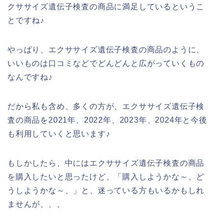
クササイズ遺伝子検査の商品に満足しているというこ
とですね♪
やっぱり、エクササイズ遺伝子検査の商品のように、
いいものは口コミなどでどんどんと広がっていくもの
なんですね♪
だから私も含め、多くの方が、エクササイズ遺伝子検
査の商品を2021年、2022年、2023年、2024年と今後
も利用していくと思います♪
もしかしたら、中にはエクササイズ遺伝子検査の商品
を購入したいと思ったけど、「購入しようかな～、ど
うしようかな～、」と、迷っている方もいるかもしれ
ませんが、、、