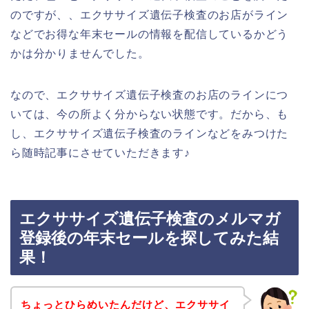
のですが、、エクササイズ遺伝子検査のお店がライン
などでお得な年末セールの情報を配信しているかどう
かは分かりませんでした。
なので、エクササイズ遺伝子検査のお店のラインにつ
いては、今の所よく分からない状態です。だから、も
し、エクササイズ遺伝子検査のラインなどをみつけた
ら随時記事にさせていただきます♪
エクササイズ遺伝子検査のメルマガ
登録後の年末セールを探してみた結
果！
ちょっとひらめいたんだけど、エクササイ