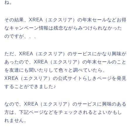
ね。
その結果、XREA（エクスリア）の年末セールなどお得
なキャンペーン情報は残念ながらみつけられなかった
のですが、、、
ただ、XREA（エクスリア）のサービスにかなり興味が
あったので、XREA（エクスリア）の年末セールのこと
を友達にも聞いたりして色々と調べていたら、
XREA（エクスリア）の公式サイトらしきページを発見
することができました♪
なので、XREA（エクスリア）のサービスに興味のある
方は、下記ページなどをチェックされるとよいかもし
れません。