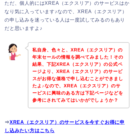
ただ、個人的にはXREA（エクスリア）のサービスはか
なり気に入っています♪なので、XREA（エクスリア）
の申し込みを迷っている人は一度試してみるのもあり
だと思いますよ♪
私自身、色々と、XREA（エクスリア）の
年末セールの情報を調べてみました！その
結果、下記XREA（エクスリア）の公式ペ
ージより、XREA（エクスリア）のサービ
スがお得な価格で申し込むことができまし
たよ♪なので、XREA（エクスリア）のサ
ービスに興味のある方は下記ページなどを
参考にされてみてはいかがでしょうか？
⇒
XREA（エクスリア）のサービスを今すぐお得に申
し込みたい方はこちら