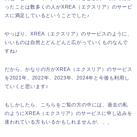
ったことは数多くの人がXREA（エクスリア）のサービ
スに満足しているということでした♪
やっぱり、XREA（エクスリア）のサービスのように、
いいものは自然とどんどんと広がっていくものなんで
すね♪
だから、かなりの方がXREA（エクスリア）のサービス
を2021年、2022年、2023年、2024年と今後も利用し
ていくと思います♪
もしかしたら、こちらをご覧の方の中には、過去の私
のようにXREA（エクスリア）のサービスに申し込みを
迷われている方もいるかもしれませんが、、、