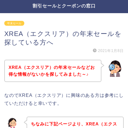
割引セールとクーポンの窓口
年末セール
XREA（エクスリア）の年末セールを
探している方へ
2021年1月8日
XREA（エクスリア）の年末セールなどお
得な情報がないかを探してみました～♪
なのでXREA（エクスリア）に興味のある方は参考にし
ていただけると幸いです。
ちなみに下記ページより、XREA（エクス