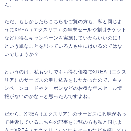
ん。
ただ、もしかしたらこちらをご覧の方も、私と同じよ
うにXREA（エクスリア）の年末セールや割引チケット
などお得なキャンペーンを実施していたらいいのに！
という風なことを思っている人も中にはいるのではな
いでしょうか？
というのは、私も少しでもお得な価格でXREA（エクス
リア）のサービスの申し込みをしたかったので、キャ
ンペーンコードやクーポンなどのお得な年末セール情
報がないのかな～と思ったんですよね。
だから、XREA（エクスリア）のサービスに興味があっ
て検索しているこちらの記事をご覧の方も私と同じよ
うにXREA（エクスリア）の年末セールなどを探してい