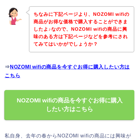
ちなみに下記ページより、NOZOMI wifiの
商品がお得な価格で購入することができま
したよ♪なので、NOZOMI wifiの商品に興
味のある方は下記ページなどを参考にされ
てみてはいかがでしょうか？
⇒
NOZOMI wifiの商品を今すぐお得に購入したい方は
こちら
NOZOMI wifiの商品を今すぐお得に購入
したい方はこちら
私自身、去年の春からNOZOMI wifiの商品には興味が