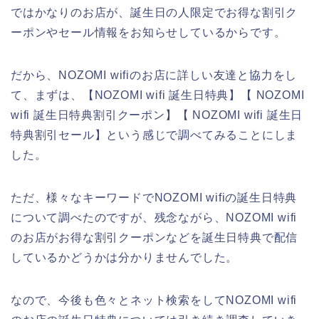
ではかなりのお店が、誕生日の人限定でお得な割引ク
ーポンやセール情報をお知らせしているからです。
だから、NOZOMI wifiのお店に詳しい友達と協力をし
て、まずは、【NOZOMI wifi 誕生日特典】【 NOZOMI
wifi 誕生日特典割引クーポン】【 NOZOMI wifi 誕生日
特典割引セール】という感じで調べてみることにしま
した。
ただ、様々なキーワードでNOZOMI wifiの誕生日特典
について調べたのですが、残念ながら、NOZOMI wifi
のお店がお得な割引クーポンなどを誕生日特典で配信
しているかどうかは分かりませんでした。
なので、今後も色々とネット検索をしてNOZOMI wifi