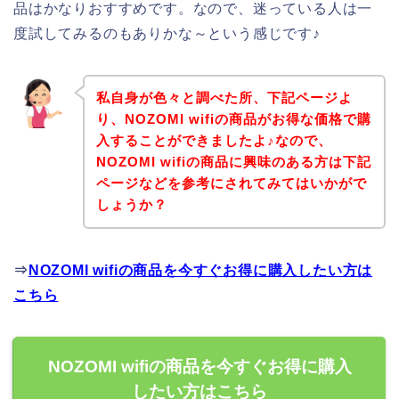
品はかなりおすすめです。なので、迷っている人は一
度試してみるのもありかな～という感じです♪
私自身が色々と調べた所、下記ページよ
り、NOZOMI wifiの商品がお得な価格で購
入することができましたよ♪なので、
NOZOMI wifiの商品に興味のある方は下記
ページなどを参考にされてみてはいかがで
しょうか？
⇒
NOZOMI wifiの商品を今すぐお得に購入したい方は
こちら
NOZOMI wifiの商品を今すぐお得に購入
したい方はこちら