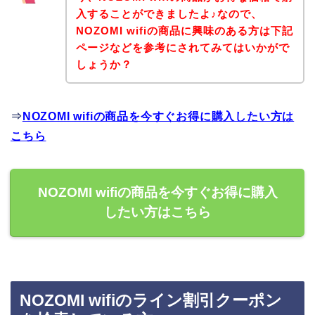
入することができましたよ♪なので、
NOZOMI wifiの商品に興味のある方は下記
ページなどを参考にされてみてはいかがで
しょうか？
⇒
NOZOMI wifiの商品を今すぐお得に購入したい方は
こちら
NOZOMI wifiの商品を今すぐお得に購入
したい方はこちら
NOZOMI wifiのライン割引クーポン