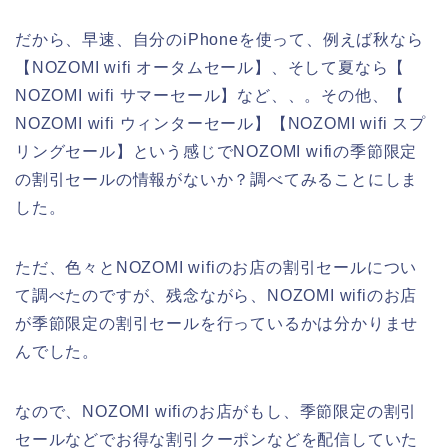
だから、早速、自分のiPhoneを使って、例えば秋なら
【NOZOMI wifi オータムセール】、そして夏なら【
NOZOMI wifi サマーセール】など、、。その他、【
NOZOMI wifi ウィンターセール】【NOZOMI wifi スプ
リングセール】という感じでNOZOMI wifiの季節限定
の割引セールの情報がないか？調べてみることにしま
した。
ただ、色々とNOZOMI wifiのお店の割引セールについ
て調べたのですが、残念ながら、NOZOMI wifiのお店
が季節限定の割引セールを行っているかは分かりませ
んでした。
なので、NOZOMI wifiのお店がもし、季節限定の割引
セールなどでお得な割引クーポンなどを配信していた